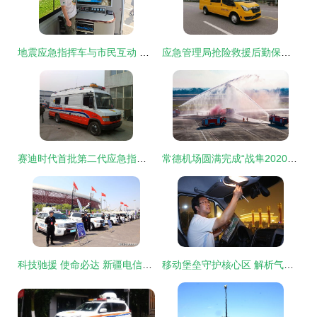
地震应急指挥车与市民互动 情景模拟中的生命安全课
应急管理局抢险救援后勤保障中依维柯应急指挥车的重要性与应用
赛迪时代首批第二代应急指挥通信车成功交付，开启应急指挥新篇章
常德机场圆满完成“战隼2020”应急救援综合演练，应急指挥车首次实战亮相
科技驰援 使命必达 新疆电信圆满完成2021年中国电信西北区应急通信大区演练
移动堡垒守护核心区 解析气象应急指挥车在天安门广场的前沿应用