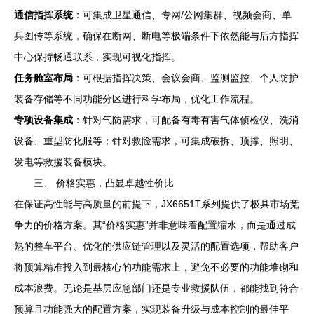
通信指挥系统
：可集成卫星通信、专网/公网集群、视频会商、单
兵图传等系统，确保在断网、断电等极端条件下依然能与后方指挥
中心保持畅通联系，实现可视化指挥。
任务舱室布局
：可根据指挥决策、会议会商、监测监控、个人防护
装备存储等不同功能分区进行科学布局，优化工作流程。
专项设备集成
：针对气防需求，可配备有毒有害气体侦检仪、洗消
设备、重型防化服等；针对救险需求，可集成破拆、顶撑、照明、
发电等救援装备模块。
三、 价格实惠，凸显卓越性价比
在保证高性能与高质量的前提下，JX6651T系列提供了极具市场竞
争力的价格方案。其“价格实惠”并非意味着配置缩水，而是通过成
熟的整车平台、优化的供应链管理以及灵活的配置选项，帮助客户
将预算精准投入到最核心的功能需求上，避免不必要的功能堆砌和
成本浪费。无论是基层应急部门还是专业救援队伍，都能找到符合
预算且功能强大的配置方案，实现装备升级与成本控制的最佳平