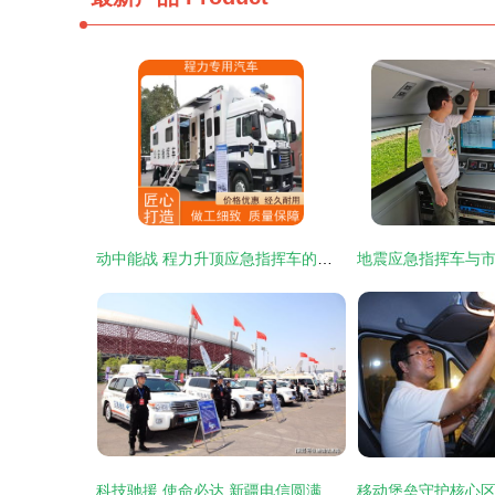
动中能战 程力升顶应急指挥车的随行指挥革命
科技驰援 使命必达 新疆电信圆满完成2021年中国电信西北区应急通信大区演练