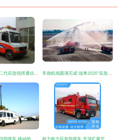
赛迪时代首批第二代应急指挥通信车成功交付，开启应急指挥新篇章
常德机场圆满完成“战隼2020”应急救援综合演练，应急指挥车首次实战亮相
大兴民防应急通信指挥车 移动的应急指挥中枢
程力电力应急指挥车 升顶扩展空间助力灾情救援现场处置